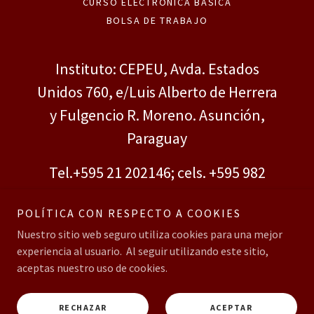
CURSO ELECTRONICA BASICA
BOLSA DE TRABAJO
Instituto: CEPEU, Avda. Estados
Unidos 760, e/Luis Alberto de Herrera
y Fulgencio R. Moreno. Asunción,
Paraguay
Tel.
+595 21 202146
; cels.
+595 982
931492
POLÍTICA CON RESPECTO A COOKIES
Nuestro sitio web seguro utiliza cookies para una mejor
Copyright © 2024 Centro de Especialización Profesional y
experiencia al usuario. Al seguir utilizando este sitio,
Extensión Universitaria -
Todos los Derechos Reservados.
aceptas nuestro uso de cookies.
Con tecnología de
RECHAZAR
ACEPTAR